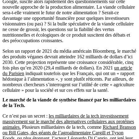
Google, suscite alors rapidement des questionnements sur cette
nouvelle approche de la production alimentaire. La viande cellulaire
sera-t-elle vraiment le futur de notre alimentation ? Serait-ce
davantage une opportunité financière pour quelques investisseurs
visionnaires (ou pas) ? Si la bulle spéculative de la viande cellulaire
ne cesse de grossir, les questions sur la fiabilité des vertus
nutritionnelles et écologiques de ce produit suscitent des débats et
des préoccupations croissantes.
Selon un rapport de 2021 du média américain Bloomberg, le marché
des produits véganes devrait atteindre 162 milliards de dollars d’ici
2030. Cette projection représente une croissance considérable, cinq
fois plus qu’en 2020 (29,4 milliards de dollars). En 2021
un article
du Parisien
indiquait toutefois que les Français, qui ont un « rapport
hédonique à l’alimentation », y sont plutôt réticents. Par ailleurs, de
nombreux chercheurs s’interrogent sur l’utilité de cette « agriculture
cellulaire » pour la société et sur ces effets sur la santé.
Le marché de la viande de synthèse financé par les milliardaires
de la Tech.
Ce n’est pas un secret :
les milliardaires de la tech investissement
massivement sur le marché des alternatives cellulaires aux protéines
animales.
Plusieurs milliardaires de la tech, comme
Richard Branson
ou Bill Gates, des géants de l’agroalimentaire Cargill et Tyson
Foods
, ou plus étonnant, l’acteur
Léonardo Di Caprio
, ont jeté leur