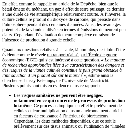
En effet, comme le rappelle
un article de la Dépêche
, bien que le
bétail émette du méthane, un gaz à effet de serre puissant, ce dernier
a une durée de vie atmosphérique relativement courte. À l’inverse, la
culture cellulaire produit du dioxyde de carbone, qui persiste dans
l’atmosphère pendant des centaines d’années. Ainsi, les avantages
potentiels de la viande cultivée en termes d’émissions demeurent peu
clairs. Cependant, l’évaluation demeure complexe en raison de
l’absence de production à grande échelle.
Quant aux questions relatives à la santé, là non plus, c’est loin d’être
évident comme le révèle
un rapport réalisé par l’École de guerre
économique (EGE)
qui s’est intéressé à cette question
. « Le manque
de recherches approfondies liées à la caractérisation des dangers et
des risques de la viande cultivée constitue le plus grand obstacle à
l’introduction d’un produit sûr sur le marché »,
estime ainsi la
chercheuse Linsay Ketelings, de l’Université de Maastricht.
Plusieurs points sont mis en évidence dans ce rapport :
Les
risques sanitaires ne peuvent être négligés,
notamment en ce qui concerne le processus de production
lui-même
. Ce processus implique en effet le prélèvement de
cellules et leur multiplication dans un environnement enrichi
en facteurs de croissance à l’intérieur de bioréacteurs.
Cependant, les deux méthodes disponibles, que ce soit le
prélèvement sur des tissus animaux ou l’utilisation de “lignées