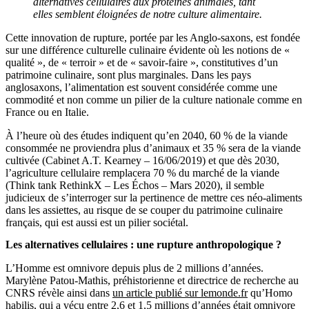
alternatives cellulaires aux protéines animales, tant
elles semblent éloignées de notre culture alimentaire.
Cette innovation de rupture, portée par les Anglo-saxons, est fondée
sur une différence culturelle culinaire évidente où les notions de «
qualité », de « terroir » et de « savoir-faire », constitutives d’un
patrimoine culinaire, sont plus marginales. Dans les pays
anglosaxons, l’alimentation est souvent considérée comme une
commodité et non comme un pilier de la culture nationale comme en
France ou en Italie.
À l’heure où des études indiquent qu’en 2040, 60 % de la viande
consommée ne proviendra plus d’animaux et 35 % sera de la viande
cultivée (Cabinet A.T. Kearney – 16/06/2019) et que dès 2030,
l’agriculture cellulaire remplacera 70 % du marché de la viande
(Think tank RethinkX – Les Échos – Mars 2020), il semble
judicieux de s’interroger sur la pertinence de mettre ces néo-aliments
dans les assiettes, au risque de se couper du patrimoine culinaire
français, qui est aussi est un pilier sociétal.
Les alternatives cellulaires : une rupture anthropologique ?
L’Homme est omnivore depuis plus de 2 millions d’années.
Marylène Patou-Mathis, préhistorienne et directrice de recherche au
CNRS révèle ainsi dans
un article publié sur lemonde.fr
qu’Homo
habilis, qui a vécu entre 2,6 et 1,5 millions d’années était omnivore