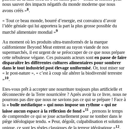
nous sauver des impacts négatifs du monde moderne que nous
8
avons créés »
.
« Tout ce beau monde, bourré d’energie, est convaincu d’avoir
l’idée géniale qui lui apportera la part la plus grosse possible du
9
marché alimentaire mondial »
Au moment où les produits ultra-transformés de la marque
californienne Beyond Meat entrent au rayon viande de nos
supermarchés, il est urgent de se préoccuper de ce que nous prépare
cette nébuleuse végane. Ces puissants acteurs sont
en passe de faire
disparaître les différentes cultures alimentaires pour sombrer
dans le tout industriel post élevage uniformisé
. Or, tout miser sur
« le post-nature », « c’est à coup sûr altérer la biodiversité terrestre
10
»
.
Etes-vous prêt à accepter une nourriture toujours plus artificielle et
déconnectée de la Terre nourricière ? Après avoir lu ce livre, nous ne
pourrons pas dire que nous ne savions pas ce qui se prépare ! Face à
la
« bulle médiatique » qui nous impose un rythme « qui ne
11
laisse aucun espace à la réflexion de fond »
, prenons le temps
de comprendre ce qui se joue actuellement pour ne tomber dans le
piège idéologique tendu.
«
Peur, dégoût, culpabilisation et solution
12
unique, ce sont les règles classiques de la terreur idéologique »
.