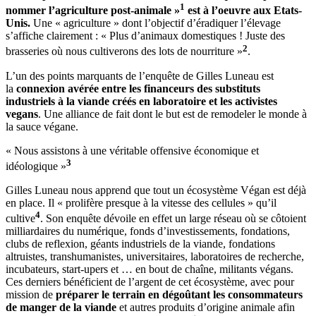
1
nommer l’agriculture post-animale »
est à l’oeuvre aux Etats-
Unis.
Une « agriculture » dont l’objectif d’éradiquer l’élevage
s’affiche clairement : « Plus d’animaux domestiques ! Juste des
2
brasseries où nous cultiverons des lots de nourriture »
.
L’un des points marquants de l’enquête de Gilles Luneau est
la
connexion avérée entre les financeurs des substituts
industriels à la viande créés en laboratoire et les activistes
vegans
. Une alliance de fait dont le but est de remodeler le monde à
la sauce végane.
« Nous assistons à une véritable offensive économique et
3
idéologique »
Gilles Luneau nous apprend que tout un écosystème Végan est déjà
en place. Il « prolifère presque à la vitesse des cellules » qu’il
4
cultive
. Son enquête dévoile en effet un large réseau où se côtoient
milliardaires du numérique, fonds d’investissements, fondations,
clubs de reflexion, géants industriels de la viande, fondations
altruistes, transhumanistes, universitaires, laboratoires de recherche,
incubateurs, start-upers et … en bout de chaîne, militants végans.
Ces derniers bénéficient de l’argent de cet écosystème, avec pour
mission de
préparer le terrain en dégoûtant les consommateurs
de manger de la viande
et autres produits d’origine animale afin