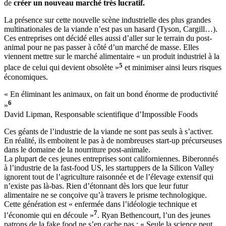
de
créer un nouveau marché très lucratif.
La présence sur cette nouvelle scène industrielle des plus grandes
multinationales de la viande n’est pas un hasard (Tyson, Cargill…).
Ces entreprises ont décidé elles aussi d’aller sur le terrain du post-
animal pour ne pas passer à côté d’un marché de masse. Elles
viennent mettre sur le marché alimentaire « un produit industriel à la
5
place de celui qui devient obsolète »
et minimiser ainsi leurs risques
économiques.
« En éliminant les animaux, on fait un bond énorme de productivité
6
»
David Lipman, Responsable scientifique d’Impossible Foods
Ces géants de l’industrie de la viande ne sont pas seuls à s’activer.
En réalité, ils emboitent le pas à de nombreuses start-up précurseuses
dans le domaine de la nourriture post-animale.
La plupart de ces jeunes entreprises sont californiennes. Biberonnés
à l’industrie de la fast-food US, les startuppers de la Silicon Valley
ignorent tout de l’agriculture raisonnée et de l’élevage extensif qui
n’existe pas là-bas. Rien d’étonnant dès lors que leur futur
alimentaire ne se conçoive qu’à travers le prisme technologique.
Cette génération est « enfermée dans l’idéologie technique et
7
l’économie qui en découle »
. Ryan Bethencourt, l’un des jeunes
patrons de la fake food ne s’en cache pas : « Seule la science peut