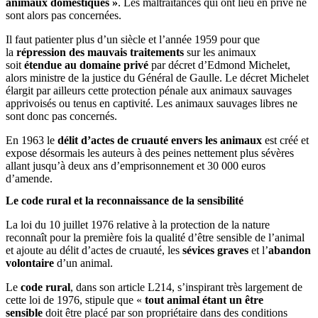
animaux domestiques »
. Les maltraitances qui ont lieu en privé ne
sont alors pas concernées.
Il faut patienter plus d’un siècle et l’année 1959 pour que
la
répression des mauvais traitements
sur les animaux
soit
étendue au domaine privé
par décret d’Edmond Michelet,
alors ministre de la justice du Général de Gaulle. Le décret Michelet
élargit par ailleurs cette protection pénale aux animaux sauvages
apprivoisés ou tenus en captivité. Les animaux sauvages libres ne
sont donc pas concernés.
En 1963 le
délit d’actes de cruauté envers les animaux
est créé et
expose désormais les auteurs à des peines nettement plus sévères
allant jusqu’à deux ans d’emprisonnement et 30 000 euros
d’amende.
Le code rural et la reconnaissance de la sensibilité
La loi du 10 juillet 1976 relative à la protection de la nature
reconnaît pour la première fois la qualité d’être sensible de l’animal
et ajoute au délit d’actes de cruauté, les
sévices graves
et l’
abandon
volontaire
d’un animal.
Le
code rural
, dans son article L214, s’inspirant très largement de
cette loi de 1976, stipule que «
tout animal étant un être
sensible
doit être placé par son propriétaire dans des conditions