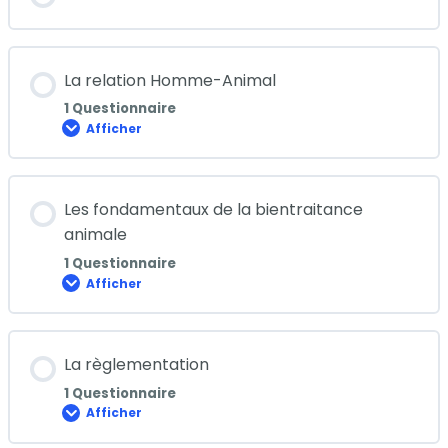
La relation Homme-Animal
1 Questionnaire
Afficher
La
relation
Homme-
Animal
Les fondamentaux de la bientraitance
animale
1 Questionnaire
Afficher
Les
fondamentaux
de
la
bientraitance
La règlementation
animale
1 Questionnaire
Afficher
La
règlementation